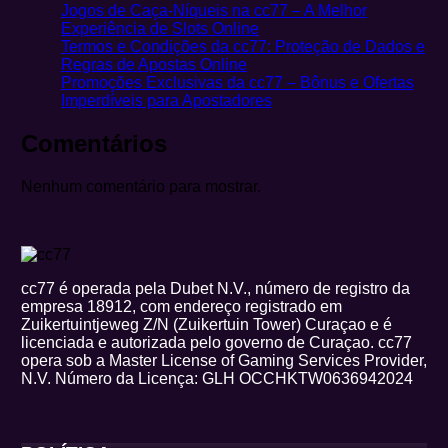
Jogos de Caça-Níqueis na cc77 – A Melhor
Experiência de Slots Online
Termos e Condições da cc77: Proteção de Dados e
Regras de Apostas Online
Promoções Exclusivas da cc77 – Bônus e Ofertas
Imperdíveis para Apostadores
Comentários
Nenhum comentário para mostrar.
cc77 é operada pela Dubet N.V., número de registro da
empresa 18912, com endereço registrado em
Zuikertuintjeweg Z/N (Zuikertuin Tower) Curaçao e é
licenciada e autorizada pelo governo de Curaçao. cc77
opera sob a Master License of Gaming Services Provider,
N.V. Número da Licença: GLH OCCHKTW0636942024