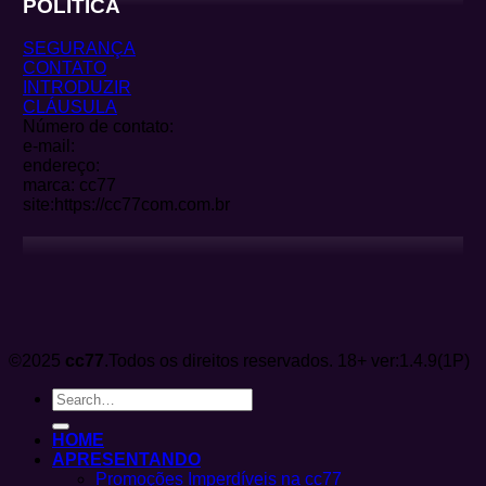
POLÍTICA
SEGURANÇA
CONTATO
INTRODUZIR
CLÁUSULA
Número de contato:
e-mail:
endereço:
marca: cc77
site:https://cc77com.com.br
©2025
cc77
.Todos os direitos reservados. 18+ ver:1.4.9(1P)
HOME
APRESENTANDO
Promoções Imperdíveis na cc77