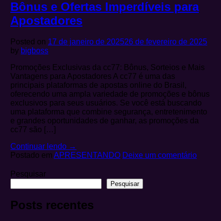
Bônus e Ofertas Imperdíveis para
Apostadores
Posted on
17 de janeiro de 2025
26 de fevereiro de 2025
by
bigboss
Promoções Exclusivas da cc77: Bônus, Sorteios e Mais
Vantagens para Apostadores A cc77 é uma das
principais plataformas de apostas online do Brasil,
oferecendo uma ampla variedade de promoções e bônus
exclusivos para seus usuários. Se você está buscando
uma plataforma que combine segurança, entretenimento
e grandes oportunidades de ganhar, as promoções da
cc77 são […]
Continuar lendo
→
Postado em
APRESENTANDO
Deixe um comentário
Pesquisar
Pesquisar
Posts recentes