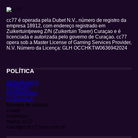
cc77 é operada pela Dubet N.V., número de registro da
empresa 18912, com endereço registrado em
Zuikertuintjeweg Z/N (Zuikertuin Tower) Curaçao e é
licenciada e autorizada pelo governo de Curaçao. cc77
opera sob a Master License of Gaming Services Provider,
N.V. Número da Licença: GLH OCCHKTW0636942024
POLÍTICA
SEGURANÇA
CONTATO
INTRODUZIR
CLÁUSULA
Número de contato:
e-mail:
endereço:
marca: cc77
site:https://cc77com.com.br