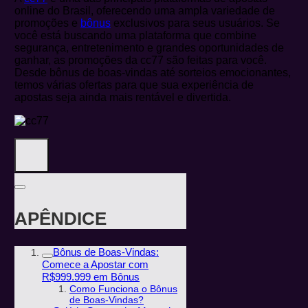
online do Brasil, oferecendo uma ampla variedade de
promoções e
bônus
exclusivos para seus usuários. Se
você está buscando uma plataforma que combine
segurança, entretenimento e grandes oportunidades de
ganhar, as promoções da cc77 são feitas para você.
Desde bônus de boas-vindas até sorteios emocionantes,
temos várias ofertas para que sua experiência de
apostas seja ainda mais rentável e divertida.
APÊNDICE
Bônus de Boas-Vindas:
Comece a Apostar com
R$999.999 em Bônus
Como Funciona o Bônus
de Boas-Vindas?