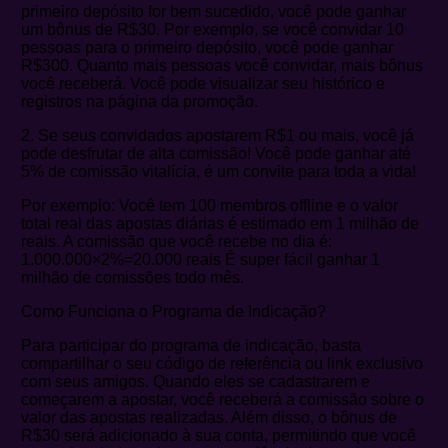
primeiro depósito for bem sucedido, você pode ganhar
um bônus de R$30. Por exemplo, se você convidar 10
pessoas para o primeiro depósito, você pode ganhar
R$300. Quanto mais pessoas você convidar, mais bônus
você receberá. Você pode visualizar seu histórico e
registros na página da promoção.
2. Se seus convidados apostarem R$1 ou mais, você já
pode desfrutar de alta comissão! Você pode ganhar até
5% de comissão vitalícia, é um convite para toda a vida!
Por exemplo: Você tem 100 membros offline e o valor
total real das apostas diárias é estimado em 1 milhão de
reais. A comissão que você recebe no dia é:
1.000.000×2%=20.000 reais É super fácil ganhar 1
milhão de comissões todo mês.
Como Funciona o Programa de Indicação?
Para participar do programa de indicação, basta
compartilhar o seu código de referência ou link exclusivo
com seus amigos. Quando eles se cadastrarem e
começarem a apostar, você receberá a comissão sobre o
valor das apostas realizadas. Além disso, o bônus de
R$30 será adicionado à sua conta, permitindo que você